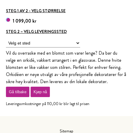
STEG 1 AV 2 - VELG STØRRELSE
1 099,00 kr
STEG 2 – VELG LEVERINGSSTED
Vil du overraske med en blomst som varer lenge? Da bør du
velge en orkidé, vakkert arrangert i en glassvase. Denne hvite
blomsten er like vakker som stilren. Perfekt for enhver feiring.
Orkidéen er nøye utvalgt av våre profesjonelle dekoratører for å
sikre høy kvalitet. Den leveres av din lokale dekoratør.
Gå tilbake
Kjøp nå
Leveringsomkostninger på 110,00 kr blir lagt til prisen
Sitemap